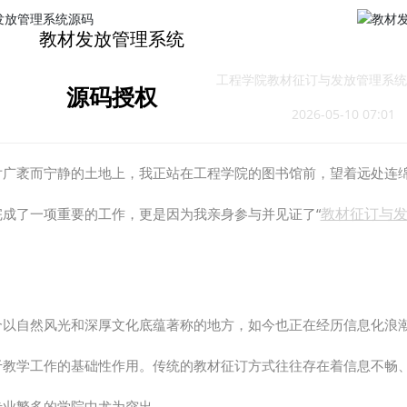
在线试用
教材发放管理系统
工程学院教材征订与发放管理系统
源码授权
2026-05-10 07:01
片广袤而宁静的土地上，我正站在工程学院的图书馆前，望着远处连
教材征订与
完成了一项重要的工作，更是因为我亲身参与并见证了“
个以自然风光和深厚文化底蕴著称的地方，如今也正在经历信息化浪
于教学工作的基础性作用。传统的教材征订方式往往存在着信息不畅
专业繁多的学院中尤为突出。