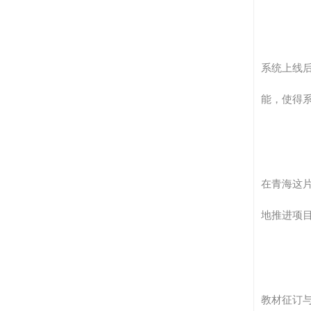
系统上线
能，使得
在青海这
地推进项
教材征订