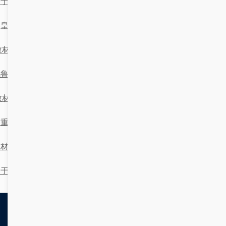
基于计算机技术的教材征订与发放管理系统设计与试用分析
秦皇岛的教材征订与发放管理系统：一场与学生的欢乐邂逅
教材征订与发放管理系统’在线化升级的深远意义
乌鲁木齐高校教材征订与发放管理系统的“欢乐之旅”
‘教材征订与发放管理系统’在农业大学职业化管理中的应用研究
在重庆，我以职业之名打造教材征订与发放管理系统
教材征订与发放管理系统中的信息管理研究
基于在线平台的教材征订管理系统设计与实现