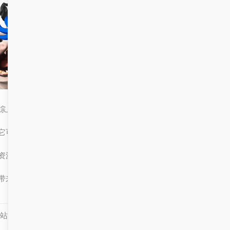
综上所述，智慧教材发放管理新模式是教育数字化升级的重要一环，
它可以提高教材发放的效率，实现教材的精准管理，带来更多的教育
资源和服务。随着科技的不断进步，智慧教材发放管理将为教育工作
带来更多的便利和效益，将教育数字化升级推向一个新的高度。
站知识库部分内容及素材来源于互联网，如有侵权，联系必删！