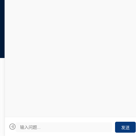
数据治理及云计算应用解决方案提供商
Copyright © 2010 -
2026 All rights reserved.
Powered by
Yixinjie
苏ICP备15042621号-1
本公司由哲诚律师事务所提供法律服务