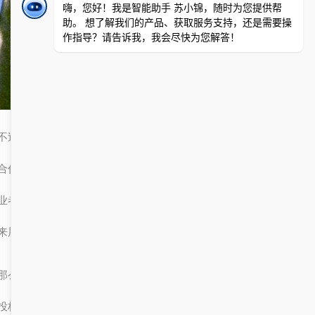
不过，别以为投标书只有企业才需要写，其实在一些大型活动、项目
合作中，个人或团队也可能需要用到它。比如，如果你是一个自由职
业者，想要承接某个项目的策划工作，那就可能需要准备一份投标书
来展示你的能力和想法。
那么，为什么说“投标书”和“服务大厅门户”有关联呢？因为很多时候
投标书的撰写和提交，其实是通过“服务大厅门户”来完成的。也就是