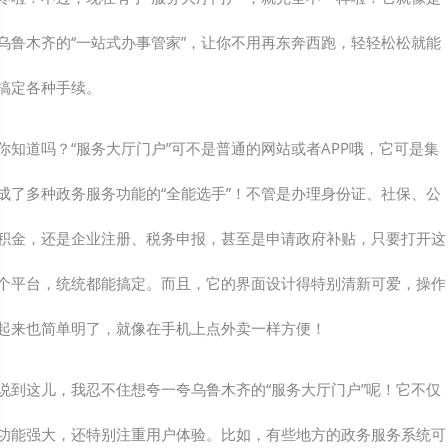
乌鲁木齐的“一站式办事管家”，让你不用再东奔西跑，轻轻松松就能
搞定各种手续。
你知道吗？“服务大厅门户”可不是普通的网站或者APP哦，它可是集
成了多种政务服务功能的“全能选手”！不管是办理身份证、社保、公
积金，还是企业注册、税务申报，甚至是申请政府补贴，只要打开这
个平台，统统都能搞定。而且，它的界面设计得特别清新可爱，操作
起来也简单明了，就像在手机上点外卖一样方便！
说到这儿，我忍不住想夸一夸乌鲁木齐的“服务大厅门户”呢！它不仅
功能强大，还特别注重用户体验。比如，有些地方的政务服务系统可