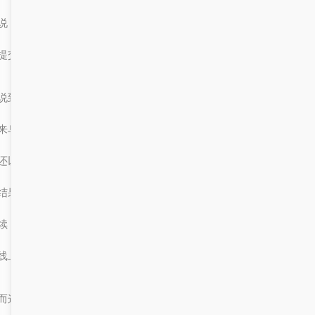
说，你可以在服务大厅门户里找到相关的模板、指南，甚至还能在线
提交你的投标书。这样一来，既省时又省力，还特别高效。
说到这里，我想起了一个真实的故事。有一次，一位来自内地的朋友
来乌鲁木齐做生意，他第一次听说“服务大厅门户”这个概念，一开始
还以为是个什么高科技产品。后来，他在朋友的推荐下尝试了一下，
结果发现简直太方便了！他原本以为要跑好几个部门才能完成的手
续，结果在服务大厅门户上几分钟就解决了，连材料都不用带，直接
线上提交就行。
而这位朋友还提到，他之前在别的城市做项目的时候，投标书都是自