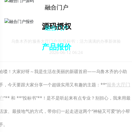
解决方案下载
融合门户
源码授权
融合门户
乌鲁木齐的‘服务大厅门户’与‘投标书’：活力满满的办事新体验
产品报价
2026-06-12 06:24
哈喽！大家好呀～我是生活在美丽的新疆首府——乌鲁木齐的小助
服务大厅门
手，今天要跟大家分享一个超级实用又有趣的主题：**“
户
”** 和 **“投标书”**！是不是听起来有点专业？别担心，我来用最
活泼、最接地气的方式，带你们一起走进这两个“神秘又可爱”的小帮
手。