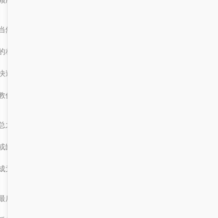
当然，如果你不太确定怎么下手，也可以参考一下“服务大厅门户”里
的相关模板和指导。现在很多平台都会提供免费的模板资源，帮助你
快速上手。而且，有些地方还会举办“投标书写作培训”之类的活动，
教你如何写出一份有竞争力的投标书。
总之，无论是“服务大厅门户”还是“投标书”，它们都是现代生活中不
或缺的一部分。尤其是在像乌鲁木齐这样充满活力的城市，它们更是
成为了人们日常办事、创业发展的“好帮手”。
最后，我想说一句：在乌鲁木齐，办事不再是一件难事，而是充满了