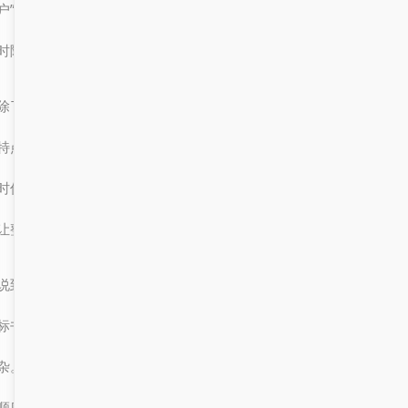
户”变得更加智能、更加人性化。现在，你只需要一部手机，就可以
时随地办理各种业务，再也不用担心“办事难、跑断腿”的问题啦！
除了功能强大之外，乌鲁木齐的“服务大厅门户”还有一个非常有趣的
特点，那就是它经常会推出一些“小惊喜”！比如，有时候会有一些限
时优惠、活动推送，或者是针对特定人群的专属服务。这些小细节，
让整个办事过程变得更加轻松愉快。
说到“投标书”，我还想给大家分享一个小技巧。如果你是第一次写投
标书，不要害怕，也不要紧张。其实，投标书并没有想象中那么复
杂。你只需要按照招标文件的要求，准备好相关资料，然后按照逻辑
顺序组织内容，就可以写出一份不错的投标书了。