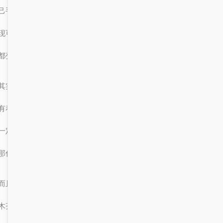
己手写的，还得打印出来寄过去，费时又费力。但在乌鲁木齐，他发
现可以通过服务大厅门户直接上传电子版的投标书，甚至连审核流程
都变得更快了。他说：“真的太棒了，感觉像是生活在未来！”
其实，不仅仅是企业，对于普通人来说，“服务大厅门户”和“投标书”
有着不可忽视的作用。比如，如果你是创业者，想要注册公司，那你
一定离不开服务大厅门户；如果你是自由职业者，想要接一些项目，
那你可能就需要准备一份专业的投标书。
而且，随着科技的发展，越来越多的政务服务开始向线上迁移。乌鲁
木齐作为新疆的中心城市，也在不断推进数字化改革，让“服务大厅