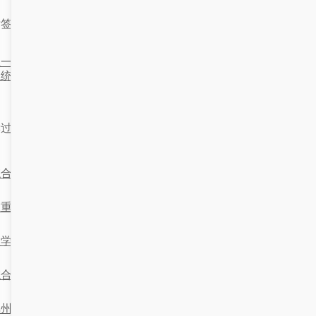
标签：
服务大厅
上一篇：融合门户与需求驱动的
下一篇：融合门户与学生：一
系统设计
通办下的智能服务探
读过这篇文章的读者还喜欢：
综合信息门户与科技融合中的信息处理技术研究
在重庆的得意时刻：大学综合门户与doc的完美结合
大学综合门户与人工智能体的融合：漳州视角下的未来教育探索
综合信息门户与航天技术的融合：用代码构建未来
锦州大学综合门户：让你在快乐中学习的“超级英雄”