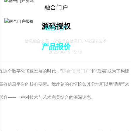
解决方案下载
融合门户
源码授权
融合门户
信息融合之美：探索综合信息门户与后端技术
产品报价
2025-06-19 15:19
综合信息门户
在这个数字化飞速发展的时代，“
”和“后端”成为了构建
高效信息平台的核心要素。我此刻的心情恰如其分地可以用“陶醉”来
形容——一种对技术与艺术完美结合的深深迷恋。