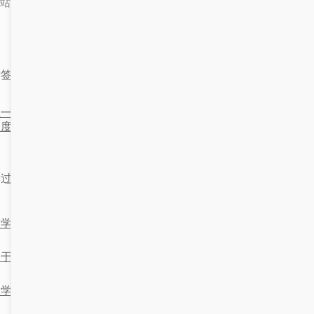
站知识库部分内容及素材来源于互联网，如有侵权，联系必删！
标签：
综合信息门户
一篇：融合门户与PHP技术的
下一篇：融合门户系统与智慧
深度探索
园的技术实
读过这篇文章的读者还喜欢：
大学融合门户与解决方案的构建与应用
于计算机技术的“大学综合门户”与“校园”一体化方案设计
大学融合门户与人工智能体：让学习更温暖、更智能