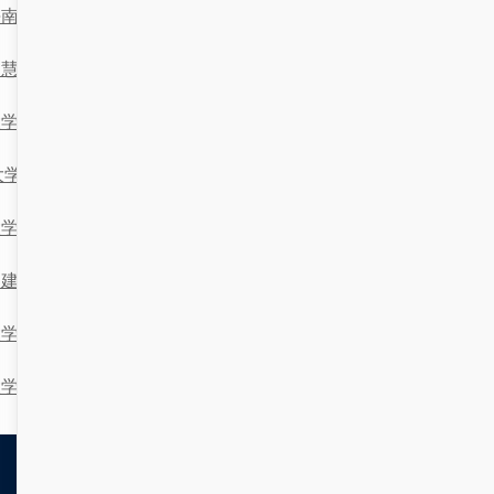
海南大学综合门户与科技融合的创新之路
慧驱动下的“大学融合门户”与“知识库”系统设计与实现
大学融合门户与大模型训练的技术实现与探索
大学综合门户’与‘医科大学’的计算机系统架构设计与实现
大学融合门户与功能清单的整合方案
建“大学综合门户”与“理工大学”的技术框架
大学综合门户与代理商的协同发展：太原视角下的思考
大学综合门户中的信息处理与技术实现