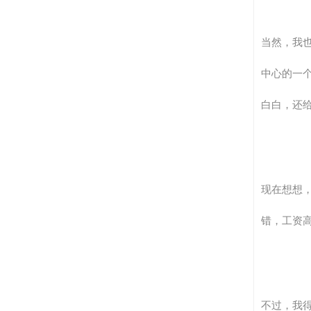
当然，我
中心的一
白白，还
现在想想
错，工资
不过，我