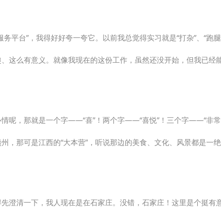
服务平台”，我得好好夸一夸它。以前我总觉得实习就是“打杂”、“跑
趣、这么有意义。就像我现在的这份工作，虽然还没开始，但我已经
情呢，那就是一个字——“喜”！两个字——“喜悦”！三个字——“非
赣州，那可是江西的“大本营”，听说那边的美食、文化、风景都是一
得先澄清一下，我人现在是在石家庄。没错，石家庄！这里是个挺有