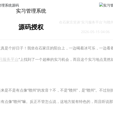
在线试用
实习管理系统
在石家庄笑谈“实习服务平台”与赣
源码授权
2026-05-15 04:06
天真是个好日子！我坐在石家庄的阳台上，一边喝着冰可乐，一边看
习服务平台
”上找到了一个超棒的实习机会，而且这个实习地点竟然
来是不是有点像“赣州”的发音？不，不是“赣州”，是“赣州”。不过
来有点像“赣州”嘛。反正不管怎么说，这地方挺有特色的，而且听说