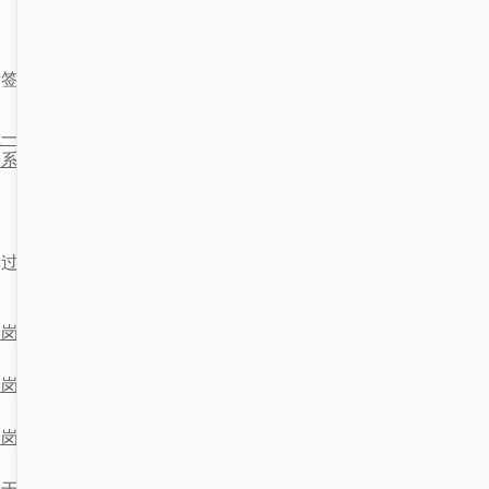
标签：
顶岗实习系统
上一篇：基于金华地区的顶岗实
下一篇：基于实训实习管理系
习系统设计与实现
的湖北高校实践教学平台设计
实
读过这篇文章的读者还喜欢：
顶岗实习系统在西宁的计算机技术应用与实践
顶岗实习系统在南通地区的应用与影响
顶岗实习系统在株洲的应用与影响
基于顶岗实习系统的绵阳地区高校实践教学优化研究