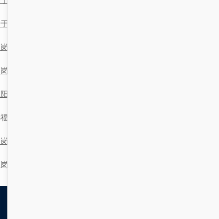
于‘顶岗实习系统’与‘湘潭’的教师月报功能实现与技术分析
顶岗实习系统在大连的应用与影响
顶岗实习系统在无锡的活力之旅
咸阳顶岗实习系统：免费助力高校学生职业发展
幸福的顶岗实习之旅：在南宁的收获与成长
岗实习系统：贵阳的“职场菜鸟”成长日记
顶岗实习系统的技术实现与功能介绍