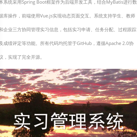
本系统采用Spring Boot框架作为后端开发工具，结合MyBatis进行数
据库操作，前端使用Vue.js实现动态页面交互。系统支持学生、教师
和企业三方协同管理实习信息，包括实习申请、任务分配、过程跟踪
及成绩评定等功能。所有代码均托管于GitHub，遵循Apache 2.0协
议，实现了完全开源。