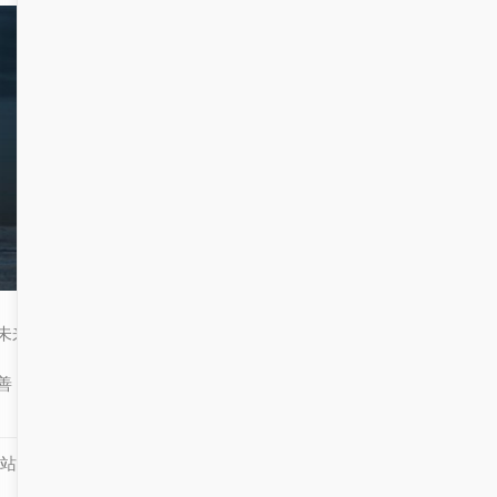
顶岗实习系统
未来，随着更多高校加入开源生态，
的功能将不断完
善，进一步推动教育信息化的发展进程。
站知识库部分内容及素材来源于互联网，如有侵权，联系必删！