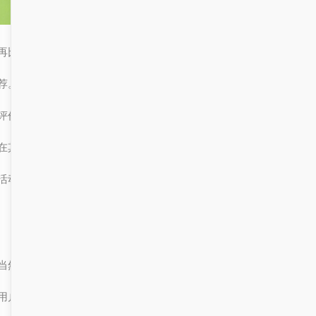
再比如，当你在挑选一款新手机时，可能会看到很多不同的评测和推
荐。如果有一份详细的排名榜单，可以帮助你快速找到性价比最高、
评价最好的产品。而如果你同时拥有一个“统一消息中心”，你还可以
在其中查看其他用户的评论、官方发布的最新信息，以及相关的促销
活动，这样就能全面了解产品的优缺点，做出更理性的决定。
当然，除了实用性和效率，这两个概念还有一个更重要的意义：提升
用户体验。无论是“统一消息中心”还是“排名”，它们的设计初衷都是