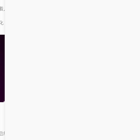
着人工智能和大数据技术的发展，这些功能将会变得更加智能和个性
化，真正实现“以人为本”的信息管理理念。
总结一下，无论是“统一消息中心”还是“排名”，它们的核心目标都是