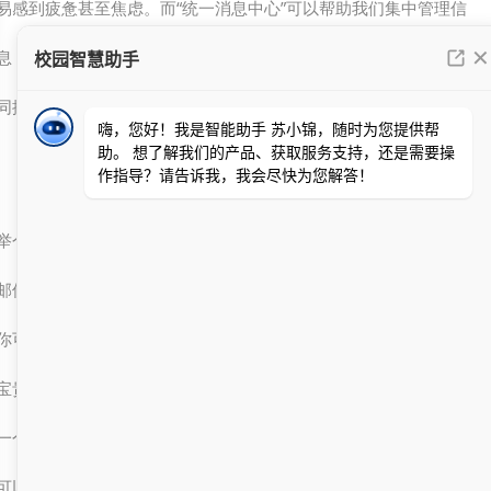
易感到疲惫甚至焦虑。而“统一消息中心”可以帮助我们集中管理信
息，而“排名”则可以帮助我们快速识别重要信息。两者相辅相成，共
同提升我们的信息处理效率。
举个例子来说，假设你是一个忙碌的职场人士，每天需要处理大量的
邮件、会议安排、项目进度等信息。如果没有一个统一的消息中心，
你可能会经常错过重要的通知，或者在多个应用之间来回切换，浪费
宝贵的时间。而如果你使用了一个优秀的“统一消息中心”，你可以在
一个界面上查看所有的通知，并根据优先级进行排序。同时，系统还
可以根据你的习惯和历史行为，自动为某些信息设置更高的排名，让