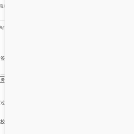
篇章。
站知识库部分内容及素材来源于互联网，如有侵权，联系必删！
标签：
学工管理
上一篇：赣州学生工作管理系统
下一篇：秦皇岛的我，和安徽
的发展与应用
学生工作管理系统有点“
读过这篇文章的读者还喜欢：
高校学工系统选型：如何避免踩坑？