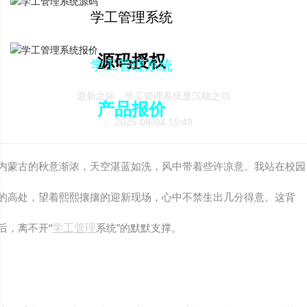
解决方案下载
学工管理系统
源码授权
学工管理系统
迎新之际，学工管理系统显沉稳之功
产品报价
2025-08-04 15:49
内蒙古的秋意渐浓，天空湛蓝如洗，风中带着些许凉意。我站在校园
的高处，望着熙熙攘攘的迎新现场，心中不禁生出几分得意。这背
学工管理
后，离不开“
系统”的默默支撑。