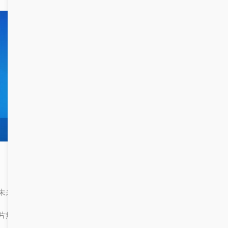
未来，我们将继续优化系统功能，让其更加智能、高效。在内蒙古这
片热土上，我们将以沉稳的态度，迎接每一次挑战，书写属于我们的