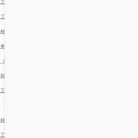
学工管理系统升级：从数据孤岛到智能协同的实践路径
学工管理系统选型：数据驱动下的决策迷雾
高校学工管理系统的选型：如何高效应对学生事务处理难题
教务老师如何选择适合的学工管理系统
当《《学工管理系统》》遇上《《数据安全与流程优化》》
呼和浩特高校学工管理系统架构与实操指南
学工管理系统选型指南：自研还是采购？科研管理场景下的多维
比
高校学工管理系统上线后反馈两极的实操分析与代码实践
学工管理系统数据对接与接口优化实践