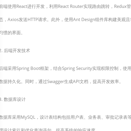
前端使用React进行开发，利用React Router实现路由跳转，Redu
态，Axios发送HTTP请求。此外，使用Ant Design组件库构建美观
习惯的界面。
2. 后端开发技术
后端采用Spring Boot框架，结合Spring Security实现权限控制，使
数据持久化。同时，通过Swagger生成API文档，提高开发效率。
3. 数据库设计
数据库采用MySQL，设计表结构包括用户表、业务表、审批记录表
理设计索引和优化查询语句，提高系统的响应速度。