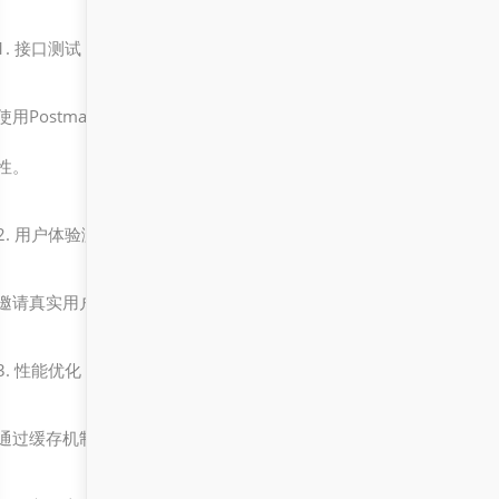
1. 接口测试
使用Postman或JMeter等工具对API接口进行测试，确保其功能正
性。
2. 用户体验测试
邀请真实用户参与测试，收集反馈意见，优化界面设计和交互流程。
3. 性能优化
通过缓存机制、数据库优化和负载均衡等手段，提升系统的整体性能