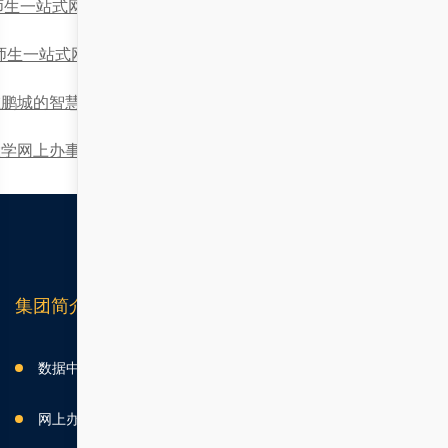
师生一站式网上办事大厅’与大学的融合发展
师生一站式网上办事大厅”与“科学”融合的信息化实践与手册指导
鹏城的智慧校园中，与‘大学网上办事大厅’和‘AI助手’共舞
大学网上办事大厅的介绍与功能概述
集团简介
数据中台
网上办事大厅