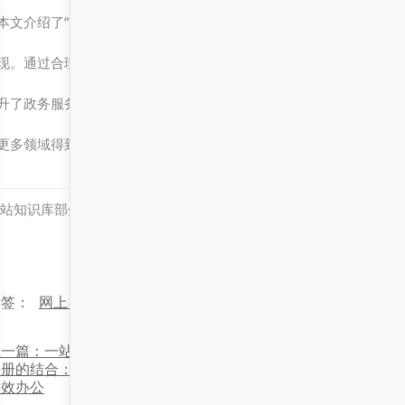
本文介绍了“网上办事大厅”与“AI助手”相结合的智能化政务服务系统
现。通过合理的系统架构、先进的技术应用和完善的测试流程，该系
升了政务服务的效率和用户体验。未来，随着技术的不断进步，此类
更多领域得到广泛应用。
站知识库部分内容及素材来源于互联网，如有侵权，联系必删！
标签：
网上办事大厅
上一篇：一站式网上服务大厅与
下一篇：网上办事大厅与AI
册的结合：用Word和代码打造
合：让服务更智
高效办公