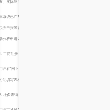
五、实际应用场景
本系统已在某市政务服务平台中成功部署，覆盖了包括工商注册、社
税务申报等多个业务场景。用户通过“网上办事大厅”提交申请后，AI
动分析申请内容，并引导用户完成后续步骤。
1. 工商注册
用户在“网上办事大厅”填写企业信息后，AI助手会提示用户准备相关
协助填写表格。
2. 社保查询
用户可通过AI助手查询个人社保缴纳情况，系统会根据用户输入的身