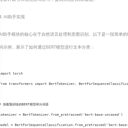
4. AI助手实现
AI助手模块的核心在于自然语言处理和意图识别。以下是一段简单的Py
码示例，展示了如何通过BERT模型进行文本分类：
import torch

from transformers import BertTokenizer, BertForSequenceClassifica
# 加载预训练的BERT模型和分词器

tokenizer = BertTokenizer.from_pretrained('bert-base-uncased')

model = BertForSequenceClassification.from_pretrained('bert-base-