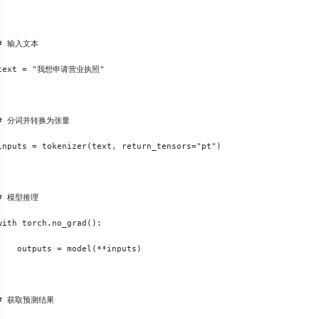
# 输入文本

text = "我想申请营业执照"

# 分词并转换为张量

inputs = tokenizer(text, return_tensors="pt")

# 模型推理

with torch.no_grad():

    outputs = model(**inputs)

# 获取预测结果
