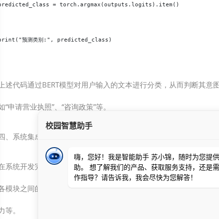
predicted_class = torch.argmax(outputs.logits).item()

print("预测类别:", predicted_class)

上述代码通过BERT模型对用户输入的文本进行分类，从而判断其意
如“申请营业执照”、“咨询政策”等。
四、系统集成与测试
在系统开发完成后，需要进行全面的集成测试和性能测试。集成测试
各模块之间的协作是否正常，而性能测试则关注系统的响应速度、并
力等。