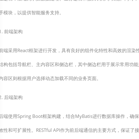
手模块，以提供智能服务支持。
1. 前端架构
前端采用React框架进行开发，具有良好的组件化特性和高效的渲染
结构包括导航栏、主内容区和侧边栏，其中侧边栏用于展示常用功能
内容区则根据用户选择动态加载不同的业务页面。
2. 后端架构
后端使用Spring Boot框架构建，结合MyBatis进行数据库操作，
效性和可扩展性。RESTful API作为前后端通信的主要方式，保证了