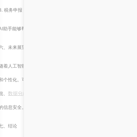
3. 税务申报
AI助手能够帮助用户识别应缴税种，并提供申报指南，降低用户操作
六、未来展望
随着人工智能和大数据技术的进一步发展，未来的政务服务系统将更
和个性化。可以预见，AI助手将在更多领域发挥作用，如智能客服、
数据分析
批、
等。同时，系统也将更加注重数据安全和隐私保护，
的信息安全。
七、结论