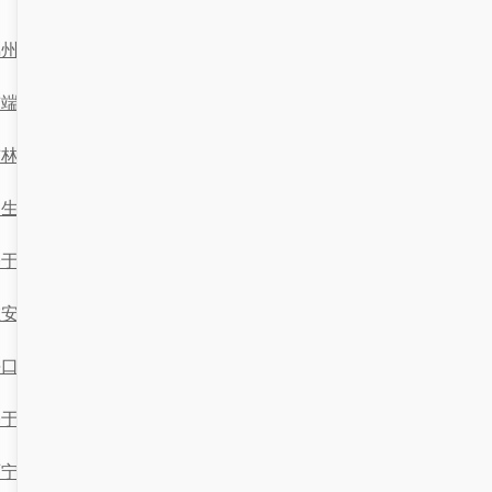
锦州招生网：助力学子圆梦未来
端开发中的“招生网”与镇江技术探索
吉林招生网：助力高校招生与考生选择
招生网带你玩转晋中，开启你的精彩大学之旅！
于Python的徐州招生网数据抓取与分析系统设计
在安徽的幸福时光：招生网与温州的奇妙邂逅
海口高校招生网的技术架构与优化实践
于‘招生网’与‘唐山’的计算机技术应用分析
西宁招生网的文档技术解析与应用