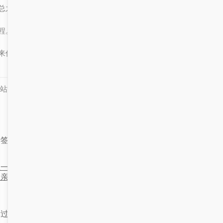
总之，招生管理服务平台与厂家的合作是一个复杂但极具潜力的过
程。它不仅涉及到技术层面的深度整合，还关乎到如何通过技术创新
来优化服务流程，最终实现教育公平与质量提升的目标。
站知识库部分内容及素材来源于互联网，如有侵权，联系必删！
标签：
招生管理系统
上一篇：欢迎来到成都！揭秘我
下一篇：招生管理服务平台的
们亲和的招生管理服务平台
术实现与优
读过这篇文章的读者还喜欢：