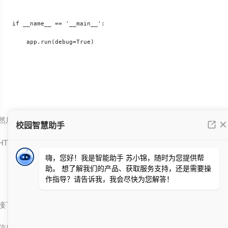
    if __name__ == '__main__':

        app.run(debug=True)

然后，你需要一个templates文件夹，里面放个index.html。这个
HTML可以写点简单的页面结构，比如标题和一些服务说明。
接下来，我们再提一下Word。有时候，服务大厅可能需要导出一些
信息到Word文档。这时候可以用python-docx库。比如，生成一个