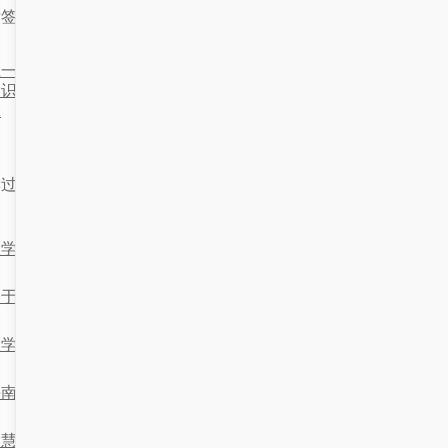
标签：
服务大厅
一篇：‘综合信息门户’与‘大模型
下一篇：融合服务门户与职校
知识库’：开启智能新时代的双引
据分析的实践探
擎
读过这篇文章的读者还喜欢：
大学融合门户与解决方案的构建与应用
于计算机技术的“大学综合门户”与“校园”一体化方案设计
大学融合门户与人工智能体：让学习更温暖、更智能
海南大学综合门户与科技融合的创新之路
慧驱动下的“大学融合门户”与“知识库”系统设计与实现