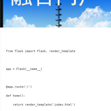
    from flask import Flask, render_template

    app = Flask(__name__)

    @app.route('/')

    def home():

        return render_template('index.html')
