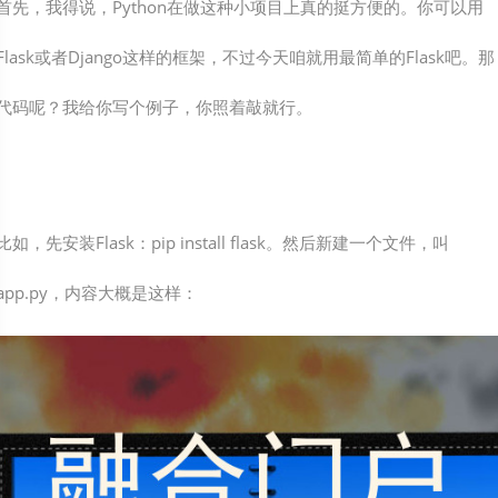
首先，我得说，Python在做这种小项目上真的挺方便的。你可以用
Flask或者Django这样的框架，不过今天咱就用最简单的Flask吧。那
代码呢？我给你写个例子，你照着敲就行。
比如，先安装Flask：pip install flask。然后新建一个文件，叫
app.py，内容大概是这样：